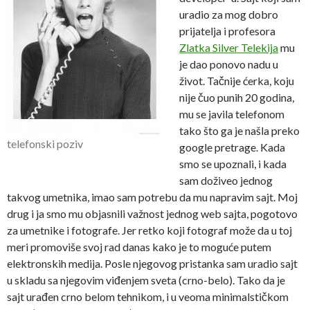
uradio za mog dobro
prijatelja i profesora
Zlatka Silver Telekija
mu
je dao ponovo nadu u
život. Tačnije ćerka, koju
nije čuo punih 20 godina,
mu se javila telefonom
tako što ga je našla preko
telefonski poziv
google pretrage. Kada
smo se upoznali, i kada
sam doživeo jednog
takvog umetnika, imao sam potrebu da mu napravim sajt. Moj
drug i ja smo mu objasnili važnost jednog web sajta, pogotovo
za umetnike i fotografe. Jer retko koji fotograf može da u toj
meri promoviše svoj rad danas kako je to moguće putem
elektronskih medija. Posle njegovog pristanka sam uradio sajt
u skladu sa njegovim viđenjem sveta (crno-belo). Tako da je
sajt urađen crno belom tehnikom, i u veoma minimalstičkom