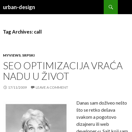
Search
urban-design
SKIP TO CONTENT
Tag Archives: call
MYVIEWS
,
SRPSKI
SEO OPTIMIZACIJA VRAĆA
NADU U ŽIVOT
17/11/2009
LEAVE A COMMENT
Danas sam doživeo nešto
što se retko dešava
svakom a pogotovo
dizajneru ili web
developer-u. Sajt koji sam