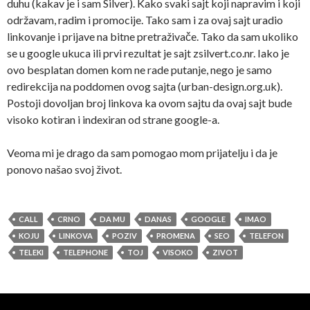
duhu (kakav je i sam Silver). Kako svaki sajt koji napravim i koji
održavam, radim i promocije. Tako sam i za ovaj sajt uradio
linkovanje i prijave na bitne pretraživače. Tako da sam ukoliko
se u google ukuca ili prvi rezultat je sajt zsilvert.co.nr. Iako je
ovo besplatan domen kom ne rade putanje, nego je samo
redirekcija na poddomen ovog sajta (urban-design.org.uk).
Postoji dovoljan broj linkova ka ovom sajtu da ovaj sajt bude
visoko kotiran i indexiran od strane google-a.
Veoma mi je drago da sam pomogao mom prijatelju i da je
ponovo našao svoj život.
CALL
CRNO
DA MU
DANAS
GOOGLE
IMAO
KOJU
LINKOVA
POZIV
PROMENA
SEO
TELEFON
TELEKI
TELEPHONE
TOJ
VISOKO
ZIVOT