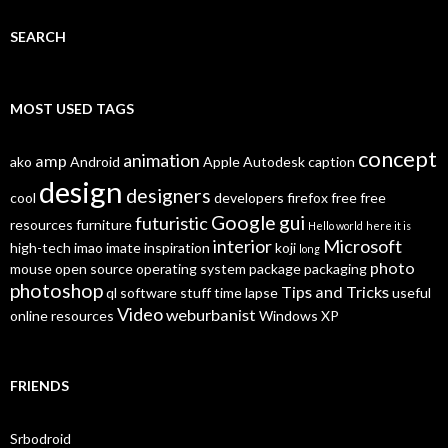
SEARCH
MOST USED TAGS
concept
animation
amp
ako
Android
Apple
Autodesk
caption
design
designers
cool
developers
firefox
free
free
Google
gui
futuristic
resources
furniture
Hello world
here it is
interior
Microsoft
high-tech
imao
imate
inspiration
koji
long
photo
mouse
open source
operating system
package
packaging
photoshop
Tips and Tricks
ql
software
stuff
time lapse
useful
Video
weburbanist
online resources
Windows XP
FRIENDS
Srbodroid