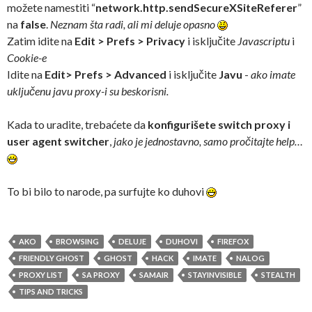
možete namestiti “
network.http.sendSecureXSiteReferer
”
na
false
.
Neznam šta radi, ali mi deluje opasno
Zatim idite na
Edit > Prefs > Privacy
i isključite
Javascriptu
i
Cookie-e
Idite na
Edit> Prefs > Advanced
i isključite
Javu
-
ako imate
uključenu javu proxy-i su beskorisni.
Kada to uradite, trebaćete da
konfigurišete switch proxy i
user agent switcher
,
jako je jednostavno, samo pročitajte help…
To bi bilo to narode, pa surfujte ko duhovi
AKO
BROWSING
DELUJE
DUHOVI
FIREFOX
FRIENDLY GHOST
GHOST
HACK
IMATE
NALOG
PROXY LIST
SA PROXY
SAMAIR
STAYINVISIBLE
STEALTH
TIPS AND TRICKS