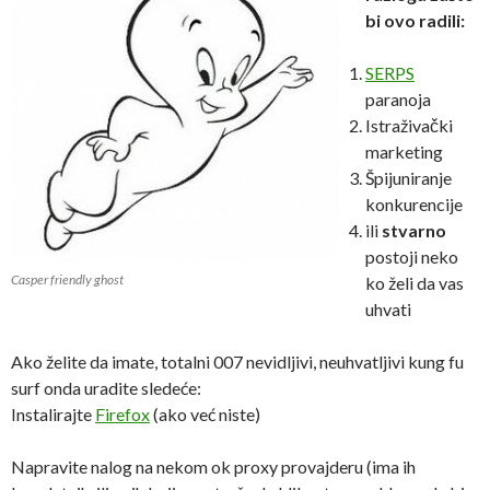
bi ovo radili:
SERPS
paranoja
Istraživački
marketing
Špijuniranje
konkurencije
ili
stvarno
postoji neko
Casper friendly ghost
ko želi da vas
uhvati
Ako želite da imate, totalni 007 nevidljivi, neuhvatljivi kung fu
surf onda uradite sledeće:
Instalirajte
Firefox
(ako već niste)
Napravite nalog na nekom ok proxy provajderu (ima ih