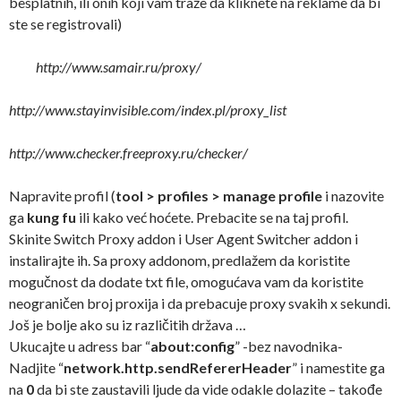
besplatnih, ili onih koji vam traže da kliknete na reklame da bi
ste se registrovali)
http://www.samair.ru/proxy/
http://www.stayinvisible.com/index.pl/proxy_list
http://www.checker.freeproxy.ru/checker/
Napravite profil (
tool > profiles > manage profile
i nazovite
ga
kung fu
ili kako već hoćete. Prebacite se na taj profil.
Skinite
Switch Proxy
addon i
User Agent Switcher
addon i
instalirajte ih. Sa proxy addonom, predlažem da koristite
mogučnost da dodate txt file, omogućava vam da koristite
neograničen broj proxija i da prebacuje proxy svakih x sekundi.
Još je bolje ako su iz različitih država …
Ukucajte u adress bar “
about:config
” -bez navodnika-
Nadjite “
network.http.sendRefererHeader
” i namestite ga
na
0
da bi ste zaustavili ljude da vide odakle dolazite – takođe