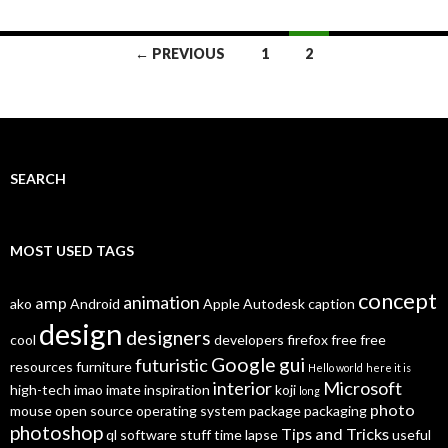
← PREVIOUS
1
2
Posts navigation
SEARCH
MOST USED TAGS
concept
animation
amp
ako
Android
Apple
Autodesk
caption
design
designers
cool
developers
firefox
free
free
Google
gui
futuristic
resources
furniture
Hello world
here it is
interior
Microsoft
high-tech
imao
imate
inspiration
koji
long
photo
mouse
open source
operating system
package
packaging
photoshop
Tips and Tricks
ql
software
stuff
time lapse
useful