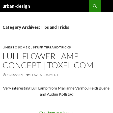
Search
urban-design
SKIP TO CONTENT
Category Archives: Tips and Tricks
LINKS TO SOME QL STUFF
,
TIPS AND TRICKS
LULL FLOWER LAMP
CONCEPT | TOXEL.COM
12/05/2009
LEAVE A COMMENT
Very interesting Lull Lamp from Marianne Varmo, Heidi Buene,
and Audun Kollstad
Continue reading
→